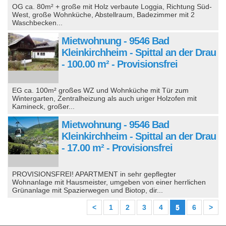
OG ca. 80m² + große mit Holz verbaute Loggia, Richtung Süd-
West, große Wohnküche, Abstellraum, Badezimmer mit 2
Waschbecken...
Mietwohnung - 9546 Bad
Kleinkirchheim - Spittal an der Drau
- 100.00 m² - Provisionsfrei
EG ca. 100m² großes WZ und Wohnküche mit Tür zum
Wintergarten, Zentralheizung als auch uriger Holzofen mit
Kamineck, großer...
Mietwohnung - 9546 Bad
Kleinkirchheim - Spittal an der Drau
- 17.00 m² - Provisionsfrei
PROVISIONSFREI! APARTMENT in sehr gepflegter
Wohnanlage mit Hausmeister, umgeben von einer herrlichen
Grünanlage mit Spazierwegen und Biotop, dir...
<
1
2
3
4
5
6
>