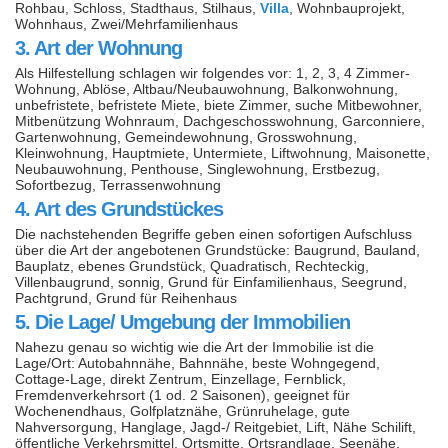
Rohbau, Schloss, Stadthaus, Stilhaus,
Villa
, Wohnbauprojekt,
Wohnhaus, Zwei/Mehrfamilienhaus
3. Art der Wohnung
Als Hilfestellung schlagen wir folgendes vor: 1, 2, 3, 4 Zimmer-
Wohnung, Ablöse, Altbau/Neubauwohnung, Balkonwohnung,
unbefristete, befristete Miete, biete Zimmer, suche Mitbewohner,
Mitbenützung Wohnraum, Dachgeschosswohnung, Garconniere,
Gartenwohnung, Gemeindewohnung, Grosswohnung,
Kleinwohnung, Hauptmiete, Untermiete, Liftwohnung, Maisonette,
Neubauwohnung, Penthouse, Singlewohnung, Erstbezug,
Sofortbezug, Terrassenwohnung
4. Art des Grundstückes
Die nachstehenden Begriffe geben einen sofortigen Aufschluss
über die Art der angebotenen Grundstücke: Baugrund, Bauland,
Bauplatz, ebenes Grundstück, Quadratisch, Rechteckig,
Villenbaugrund, sonnig, Grund für Einfamilienhaus, Seegrund,
Pachtgrund, Grund für Reihenhaus
5. Die Lage/ Umgebung der Immobilien
Nahezu genau so wichtig wie die Art der Immobilie ist die
Lage/Ort: Autobahnnähe, Bahnnähe, beste Wohngegend,
Cottage-Lage, direkt Zentrum, Einzellage, Fernblick,
Fremdenverkehrsort (1 od. 2 Saisonen), geeignet für
Wochenendhaus, Golfplatznähe, Grünruhelage, gute
Nahversorgung, Hanglage, Jagd-/ Reitgebiet, Lift, Nähe Schilift,
öffentliche Verkehrsmittel, Ortsmitte, Ortsrandlage, Seenähe,