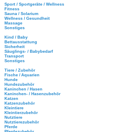
Sport / Sportgeräte / Wellness
Fitness
Sauna / Solarium
Wellness / Gesundheit
Massage
Sonstiges
Kind / Baby
Bettausstattung
Sicherheit
Säuglings- / Babybedarf
Transport
Sonstiges
Tiere / Zubehör
Fische / Aquarien
Hunde
Hundezubehör
Kaninchen / Hasen
Kaninchen- / Hasenzubehör
Katzen
Katzenzubehör
Kleintiere
Kleintierzubehör
Nutztiere
Nutztierezubehör
Pferde
Pferdezubehör