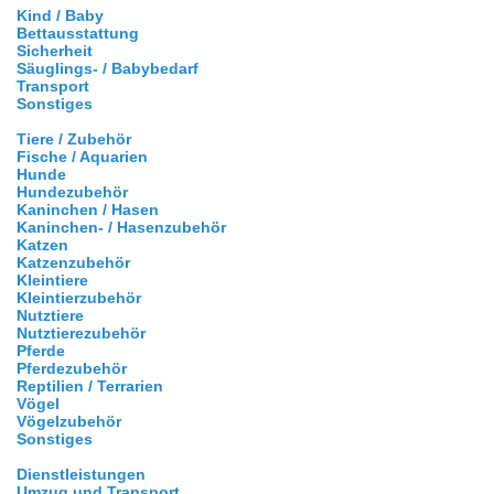
Kind / Baby
Bettausstattung
Sicherheit
Säuglings- / Babybedarf
Transport
Sonstiges
Tiere / Zubehör
Fische / Aquarien
Hunde
Hundezubehör
Kaninchen / Hasen
Kaninchen- / Hasenzubehör
Katzen
Katzenzubehör
Kleintiere
Kleintierzubehör
Nutztiere
Nutztierezubehör
Pferde
Pferdezubehör
Reptilien / Terrarien
Vögel
Vögelzubehör
Sonstiges
Dienstleistungen
Umzug und Transport