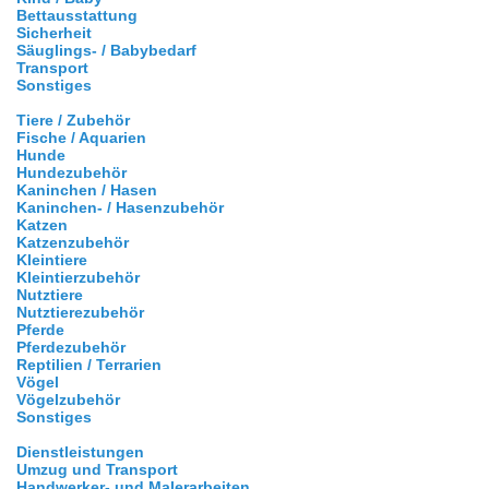
Bettausstattung
Sicherheit
Säuglings- / Babybedarf
Transport
Sonstiges
Tiere / Zubehör
Fische / Aquarien
Hunde
Hundezubehör
Kaninchen / Hasen
Kaninchen- / Hasenzubehör
Katzen
Katzenzubehör
Kleintiere
Kleintierzubehör
Nutztiere
Nutztierezubehör
Pferde
Pferdezubehör
Reptilien / Terrarien
Vögel
Vögelzubehör
Sonstiges
Dienstleistungen
Umzug und Transport
Handwerker- und Malerarbeiten