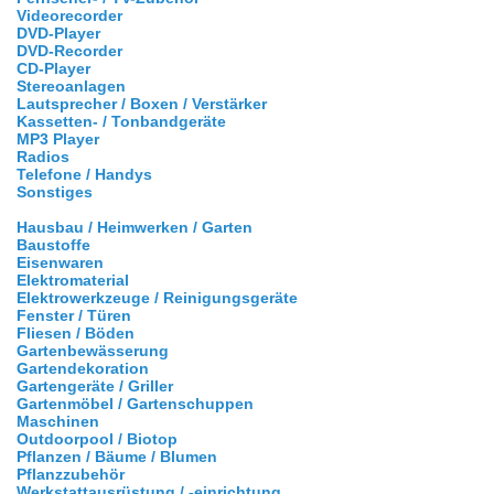
Videorecorder
DVD-Player
DVD-Recorder
CD-Player
Stereoanlagen
Lautsprecher / Boxen / Verstärker
Kassetten- / Tonbandgeräte
MP3 Player
Radios
Telefone / Handys
Sonstiges
Hausbau / Heimwerken / Garten
Baustoffe
Eisenwaren
Elektromaterial
Elektrowerkzeuge / Reinigungsgeräte
Fenster / Türen
Fliesen / Böden
Gartenbewässerung
Gartendekoration
Gartengeräte / Griller
Gartenmöbel / Gartenschuppen
Maschinen
Outdoorpool / Biotop
Pflanzen / Bäume / Blumen
Pflanzzubehör
Werkstattausrüstung / -einrichtung