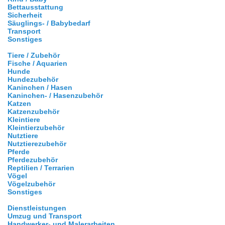
Bettausstattung
Sicherheit
Säuglings- / Babybedarf
Transport
Sonstiges
Tiere / Zubehör
Fische / Aquarien
Hunde
Hundezubehör
Kaninchen / Hasen
Kaninchen- / Hasenzubehör
Katzen
Katzenzubehör
Kleintiere
Kleintierzubehör
Nutztiere
Nutztierezubehör
Pferde
Pferdezubehör
Reptilien / Terrarien
Vögel
Vögelzubehör
Sonstiges
Dienstleistungen
Umzug und Transport
Handwerker- und Malerarbeiten