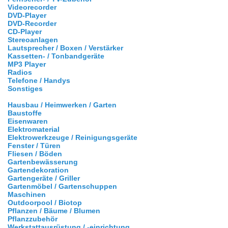
Videorecorder
DVD-Player
DVD-Recorder
CD-Player
Stereoanlagen
Lautsprecher / Boxen / Verstärker
Kassetten- / Tonbandgeräte
MP3 Player
Radios
Telefone / Handys
Sonstiges
Hausbau / Heimwerken / Garten
Baustoffe
Eisenwaren
Elektromaterial
Elektrowerkzeuge / Reinigungsgeräte
Fenster / Türen
Fliesen / Böden
Gartenbewässerung
Gartendekoration
Gartengeräte / Griller
Gartenmöbel / Gartenschuppen
Maschinen
Outdoorpool / Biotop
Pflanzen / Bäume / Blumen
Pflanzzubehör
Werkstattausrüstung / -einrichtung