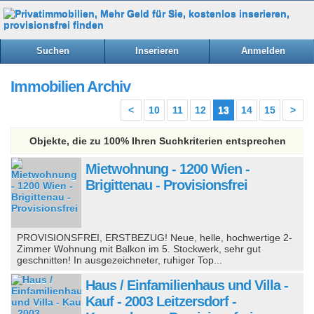
Suchen
Inserieren
Anmelden
Immobilien Archiv
<
10
11
12
13
14
15
>
Objekte, die zu 100% Ihren Suchkriterien entsprechen
Mietwohnung - 1200 Wien -
Brigittenau - Provisionsfrei
PROVISIONSFREI, ERSTBEZUG! Neue, helle, hochwertige 2-
Zimmer Wohnung mit Balkon im 5. Stockwerk, sehr gut
geschnitten! In ausgezeichneter, ruhiger Top...
Haus / Einfamilienhaus und Villa -
Kauf - 2003 Leitzersdorf -