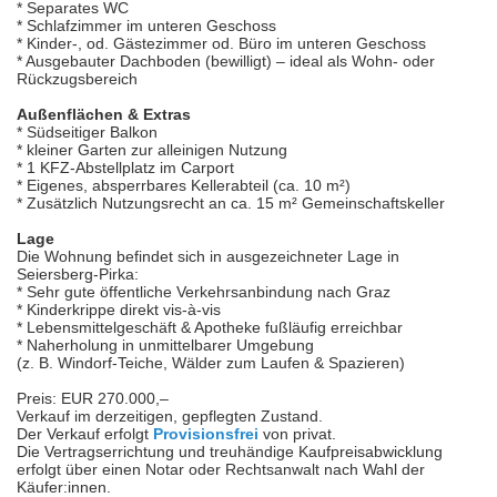
* Separates WC
* Schlafzimmer im unteren Geschoss
* Kinder-, od. Gästezimmer od. Büro im unteren Geschoss
* Ausgebauter Dachboden (bewilligt) – ideal als Wohn- oder
Rückzugsbereich
Außenflächen & Extras
* Südseitiger Balkon
* kleiner Garten zur alleinigen Nutzung
* 1 KFZ-Abstellplatz im Carport
* Eigenes, absperrbares Kellerabteil (ca. 10 m²)
* Zusätzlich Nutzungsrecht an ca. 15 m² Gemeinschaftskeller
Lage
Die Wohnung befindet sich in ausgezeichneter Lage in
Seiersberg-Pirka:
* Sehr gute öffentliche Verkehrsanbindung nach Graz
* Kinderkrippe direkt vis-à-vis
* Lebensmittelgeschäft & Apotheke fußläufig erreichbar
* Naherholung in unmittelbarer Umgebung
(z. B. Windorf-Teiche, Wälder zum Laufen & Spazieren)
Preis: EUR 270.000,–
Verkauf im derzeitigen, gepflegten Zustand.
Der Verkauf erfolgt
Provisionsfrei
von privat.
Die Vertragserrichtung und treuhändige Kaufpreisabwicklung
erfolgt über einen Notar oder Rechtsanwalt nach Wahl der
Käufer:innen.