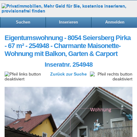
Suchen
Inserieren
Anmelden
Eigentumswohnung - 8054 Seiersberg Pirka
- 67 m² - 254948 - Charmante Maisonette-
Wohnung mit Balkon, Garten & Carport
Inseratnr. 254948
Zurück zur Suche