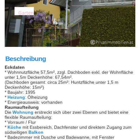
Beschreibung
Eckdaten
* Wohnnutzfläche 57,5m², zzgl. Dachboden exkl. der Wohnfläche
unter 1,5m Deckenhöhe: 67,54m².
(Dachboden gesamt: circa 25m²: Huntzfläche unter 1,5 m
Deckenhöhe: 15m²)
* Baujahr: 1995
*
Heizung
: Ölheizung
* Energieausweis: vorhanden
Raumaufteilung
Die
Wohnung
erstreckt sich über zwei Ebenen und bietet eine
flexible Raumaufteilung:
* Vorraum / Flur
*
Küche
mit Essbereich, Dachfenster und direktem Zugang zum
südseitigen
Balkon
* Badezimmer mit Dusche und Badewanne, mit Fenster