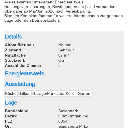
Alle relevanten Unterlagen (Energieausweis,
Nutzungsvereinbarungen, Bewilligungen etc.) sind vorhanden.
Übergabe ab Mai/Juni 2026 nach Vereinbarung.
Bitte um Kontaktaufnahme für weitere Informationen zur genauen
Lage oder den Betriebskosten.
Details
Altbau/Neubau
Neubau
Zustand
Sehr gut
Nutzfläche
67 m²
Stockwerk
OG
Anzahl der Zimmer
3
Energieausweis
Ausstattung
Küche
Balkon
Garage/Parkplatz
Keller
Garten
Lage
Bundesland
Steiermark
Bezirk
Graz Umgebung
PLZ
8054
Ort
Seiersberg Pirka