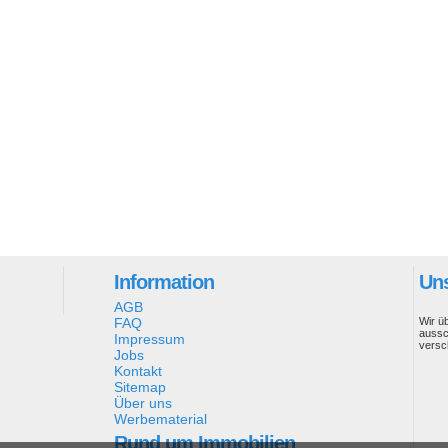
Information
Uns
AGB
FAQ
Wir ü
aussc
Impressum
versc
Jobs
Kontakt
Sitemap
Über uns
Werbematerial
Rund um Immobilien