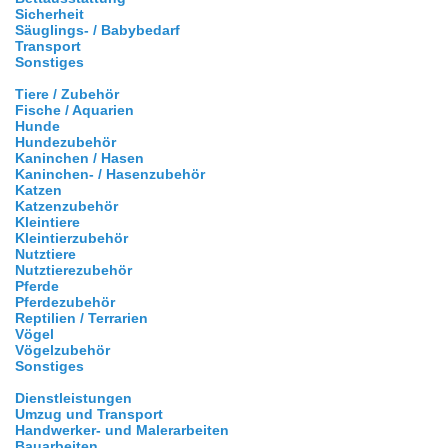
Sicherheit
Säuglings- / Babybedarf
Transport
Sonstiges
Tiere / Zubehör
Fische / Aquarien
Hunde
Hundezubehör
Kaninchen / Hasen
Kaninchen- / Hasenzubehör
Katzen
Katzenzubehör
Kleintiere
Kleintierzubehör
Nutztiere
Nutztierezubehör
Pferde
Pferdezubehör
Reptilien / Terrarien
Vögel
Vögelzubehör
Sonstiges
Dienstleistungen
Umzug und Transport
Handwerker- und Malerarbeiten
Bauarbeiten