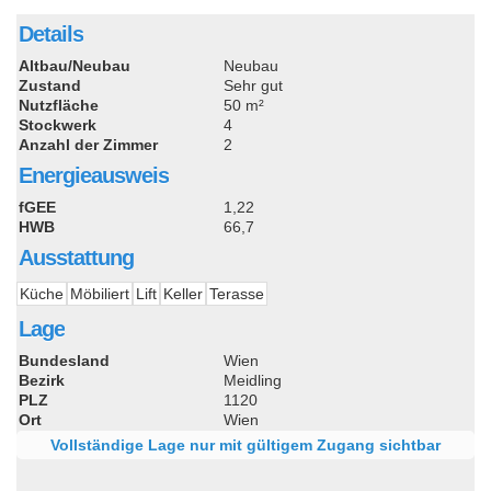
Details
Altbau/Neubau
Neubau
Zustand
Sehr gut
Nutzfläche
50 m²
Stockwerk
4
Anzahl der Zimmer
2
Energieausweis
fGEE
1,22
HWB
66,7
Ausstattung
Küche
Möbiliert
Lift
Keller
Terasse
Lage
Bundesland
Wien
Bezirk
Meidling
PLZ
1120
Ort
Wien
Vollständige Lage nur mit gültigem Zugang sichtbar