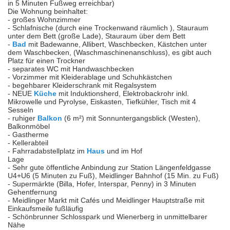
in 5 Minuten Fußweg erreichbar)
Die Wohnung beinhaltet:
- großes Wohnzimmer
- Schlafnische (durch eine Trockenwand räumlich ), Stauraum
unter dem Bett (große Lade), Stauraum über dem Bett
-
Bad
mit Badewanne, Allibert, Waschbecken, Kästchen unter
dem Waschbecken, (Waschmaschinenanschluss), es gibt auch
Platz für einen Trockner
- separates WC mit Handwaschbecken
- Vorzimmer mit Kleiderablage und Schuhkästchen
- begehbarer Kleiderschrank mit Regalsystem
- NEUE
Küche
mit Induktionsherd, Elektrobackrohr inkl.
Mikrowelle und Pyrolyse, Eiskasten, Tiefkühler, Tisch mit 4
Sesseln
- ruhiger
Balkon
(6 m²) mit Sonnuntergangsblick (Westen),
Balkonmöbel
- Gastherme
- Kellerabteil
- Fahrradabstellplatz im
Haus
und im Hof
Lage
- Sehr gute öffentliche Anbindung zur Station Längenfeldgasse
U4+U6 (5 Minuten zu Fuß), Meidlinger Bahnhof (15 Min. zu Fuß)
- Supermärkte (Billa, Hofer, Interspar, Penny) in 3 Minuten
Gehentfernung
- Meidlinger Markt mit Cafés und Meidlinger Hauptstraße mit
Einkaufsmeile fußläufig
- Schönbrunner Schlosspark und Wienerberg in unmittelbarer
Nähe