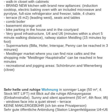
- walk-in closet with cabinets
- BRAND NEW kitchen with brand new apliances: (induction
cooktop, electric baking oven with an included microwave and
pyrolyse, full-size refridgerator and freezer, table, 4 chairs
- terrace (6 m2) (leading west), seats and tables
- combi boiler
- basement storage unit
- bike parking in the house and in the courtyard
- Very good infrastructure. U4 and U6 (minutes within a short 5
minute walking distance), railway station Meidling (15 minutes by
foot)
- Supermarkets (Billa, Hofer, Interspar, Penny can be reached in 3
minures)
- Meidlinger market where you can find nice cafés and the
shopping mile “Meidlinger Hauptstraße” can be reached in few
minutes
- recreational and jogging areas: Schönbrunn and Wienerberg
(close)
Sehr helle und ruhige
Wohnung
in sonniger Lage (50 m², 4.
Stock MIT LIFT) mit Blick auf die ruhige Aßmayergasse
(Einbahnstraße). Sunny and silent apartment (50 m², 4th floor, lift)
- windows face into a quiet street – terrace
KEINE MAKLERGEBÜHR (ich bin eine Privatperson)
Sehr gute öffentliche Anbindung (Station Längenfeldgasse U4+U6