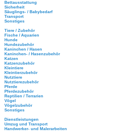
Bettausstattung
Sicherheit
Säuglings- / Babybedarf
Transport
Sonstiges
Tiere / Zubehör
Fische / Aquarien
Hunde
Hundezubehör
Kaninchen / Hasen
Kaninchen- / Hasenzubehör
Katzen
Katzenzubehör
Kleintiere
Kleintierzubehör
Nutztiere
Nutztierezubehör
Pferde
Pferdezubehör
Reptilien / Terrarien
Vögel
Vögelzubehör
Sonstiges
Dienstleistungen
Umzug und Transport
Handwerker- und Malerarbeiten