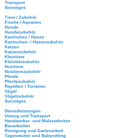
Transport
Sonstiges
Tiere / Zubehör
Fische / Aquarien
Hunde
Hundezubehör
Kaninchen / Hasen
Kaninchen- / Hasenzubehör
Katzen
Katzenzubehör
Kleintiere
Kleintierzubehör
Nutztiere
Nutztierezubehör
Pferde
Pferdezubehör
Reptilien / Terrarien
Vögel
Vögelzubehör
Sonstiges
Dienstleistungen
Umzug und Transport
Handwerker- und Malerarbeiten
Bauarbeiten
Reinigung und Gartenarbeit
Tagesmutter und Babysitting