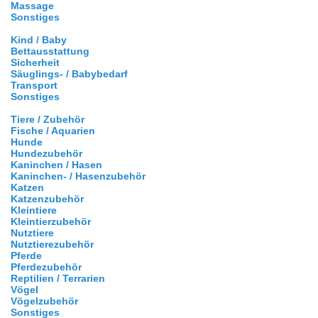
Massage
Sonstiges
Kind / Baby
Bettausstattung
Sicherheit
Säuglings- / Babybedarf
Transport
Sonstiges
Tiere / Zubehör
Fische / Aquarien
Hunde
Hundezubehör
Kaninchen / Hasen
Kaninchen- / Hasenzubehör
Katzen
Katzenzubehör
Kleintiere
Kleintierzubehör
Nutztiere
Nutztierezubehör
Pferde
Pferdezubehör
Reptilien / Terrarien
Vögel
Vögelzubehör
Sonstiges