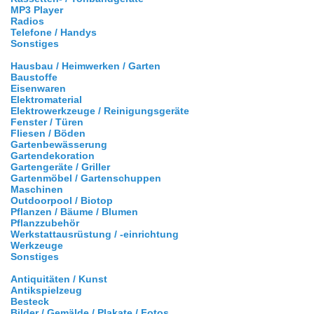
MP3 Player
Radios
Telefone / Handys
Sonstiges
Hausbau / Heimwerken / Garten
Baustoffe
Eisenwaren
Elektromaterial
Elektrowerkzeuge / Reinigungsgeräte
Fenster / Türen
Fliesen / Böden
Gartenbewässerung
Gartendekoration
Gartengeräte / Griller
Gartenmöbel / Gartenschuppen
Maschinen
Outdoorpool / Biotop
Pflanzen / Bäume / Blumen
Pflanzzubehör
Werkstattausrüstung / -einrichtung
Werkzeuge
Sonstiges
Antiquitäten / Kunst
Antikspielzeug
Besteck
Bilder / Gemälde / Plakate / Fotos