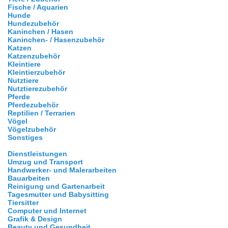
Fische / Aquarien
Hunde
Hundezubehör
Kaninchen / Hasen
Kaninchen- / Hasenzubehör
Katzen
Katzenzubehör
Kleintiere
Kleintierzubehör
Nutztiere
Nutztierezubehör
Pferde
Pferdezubehör
Reptilien / Terrarien
Vögel
Vögelzubehör
Sonstiges
Dienstleistungen
Umzug und Transport
Handwerker- und Malerarbeiten
Bauarbeiten
Reinigung und Gartenarbeit
Tagesmutter und Babysitting
Tiersitter
Computer und Internet
Grafik & Design
Beauty und Gesundheit