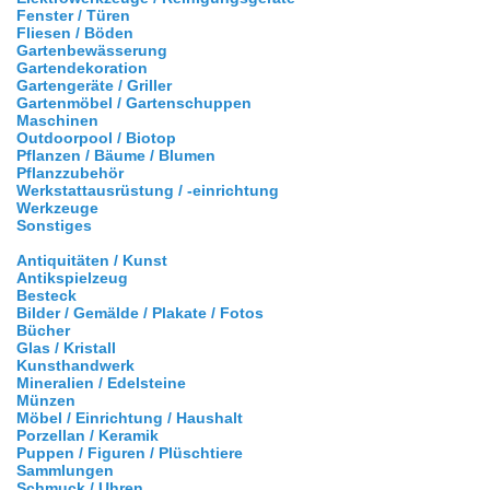
Fenster / Türen
Fliesen / Böden
Gartenbewässerung
Gartendekoration
Gartengeräte / Griller
Gartenmöbel / Gartenschuppen
Maschinen
Outdoorpool / Biotop
Pflanzen / Bäume / Blumen
Pflanzzubehör
Werkstattausrüstung / -einrichtung
Werkzeuge
Sonstiges
Antiquitäten / Kunst
Antikspielzeug
Besteck
Bilder / Gemälde / Plakate / Fotos
Bücher
Glas / Kristall
Kunsthandwerk
Mineralien / Edelsteine
Münzen
Möbel / Einrichtung / Haushalt
Porzellan / Keramik
Puppen / Figuren / Plüschtiere
Sammlungen
Schmuck / Uhren