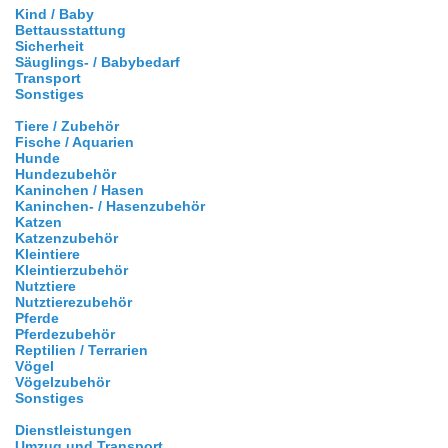
Kind / Baby
Bettausstattung
Sicherheit
Säuglings- / Babybedarf
Transport
Sonstiges
Tiere / Zubehör
Fische / Aquarien
Hunde
Hundezubehör
Kaninchen / Hasen
Kaninchen- / Hasenzubehör
Katzen
Katzenzubehör
Kleintiere
Kleintierzubehör
Nutztiere
Nutztierezubehör
Pferde
Pferdezubehör
Reptilien / Terrarien
Vögel
Vögelzubehör
Sonstiges
Dienstleistungen
Umzug und Transport