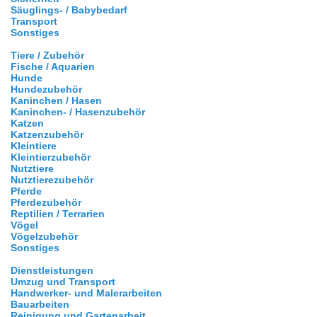
Säuglings- / Babybedarf
Transport
Sonstiges
Tiere / Zubehör
Fische / Aquarien
Hunde
Hundezubehör
Kaninchen / Hasen
Kaninchen- / Hasenzubehör
Katzen
Katzenzubehör
Kleintiere
Kleintierzubehör
Nutztiere
Nutztierezubehör
Pferde
Pferdezubehör
Reptilien / Terrarien
Vögel
Vögelzubehör
Sonstiges
Dienstleistungen
Umzug und Transport
Handwerker- und Malerarbeiten
Bauarbeiten
Reinigung und Gartenarbeit