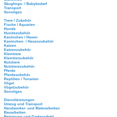
Säuglings- / Babybedarf
Transport
Sonstiges
Tiere / Zubehör
Fische / Aquarien
Hunde
Hundezubehör
Kaninchen / Hasen
Kaninchen- / Hasenzubehör
Katzen
Katzenzubehör
Kleintiere
Kleintierzubehör
Nutztiere
Nutztierezubehör
Pferde
Pferdezubehör
Reptilien / Terrarien
Vögel
Vögelzubehör
Sonstiges
Dienstleistungen
Umzug und Transport
Handwerker- und Malerarbeiten
Bauarbeiten
Reinigung und Gartenarbeit