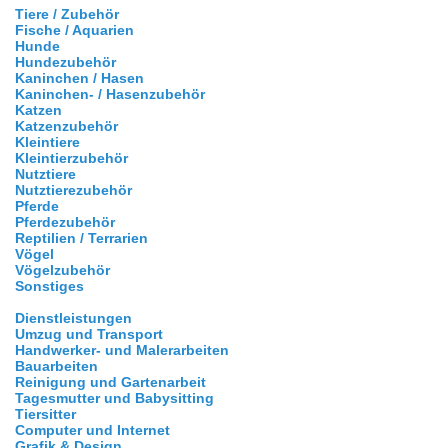
Tiere / Zubehör
Fische / Aquarien
Hunde
Hundezubehör
Kaninchen / Hasen
Kaninchen- / Hasenzubehör
Katzen
Katzenzubehör
Kleintiere
Kleintierzubehör
Nutztiere
Nutztierezubehör
Pferde
Pferdezubehör
Reptilien / Terrarien
Vögel
Vögelzubehör
Sonstiges
Dienstleistungen
Umzug und Transport
Handwerker- und Malerarbeiten
Bauarbeiten
Reinigung und Gartenarbeit
Tagesmutter und Babysitting
Tiersitter
Computer und Internet
Grafik & Design