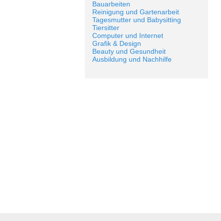
Bauarbeiten
Reinigung und Gartenarbeit
Tagesmutter und Babysitting
Tiersitter
Computer und Internet
Grafik & Design
Beauty und Gesundheit
Ausbildung und Nachhilfe