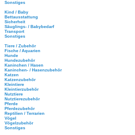
Sonstiges
Kind / Baby
Bettausstattung
Sicherheit
Säuglings- / Babybedarf
Transport
Sonstiges
Tiere / Zubehör
Fische / Aquarien
Hunde
Hundezubehör
Kaninchen / Hasen
Kaninchen- / Hasenzubehör
Katzen
Katzenzubehör
Kleintiere
Kleintierzubehör
Nutztiere
Nutztierezubehör
Pferde
Pferdezubehör
Reptilien / Terrarien
Vögel
Vögelzubehör
Sonstiges