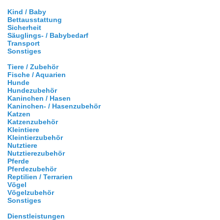
Kind / Baby
Bettausstattung
Sicherheit
Säuglings- / Babybedarf
Transport
Sonstiges
Tiere / Zubehör
Fische / Aquarien
Hunde
Hundezubehör
Kaninchen / Hasen
Kaninchen- / Hasenzubehör
Katzen
Katzenzubehör
Kleintiere
Kleintierzubehör
Nutztiere
Nutztierezubehör
Pferde
Pferdezubehör
Reptilien / Terrarien
Vögel
Vögelzubehör
Sonstiges
Dienstleistungen