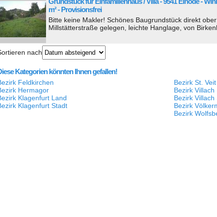
Grundstück für Einfamilienhaus / Villa - 9541 Einöde - Wink
m² - Provisionsfrei
Bitte keine Makler! Schönes Baugrundstück direkt obe
Millstätterstraße gelegen, leichte Hanglage, von Birke
Sortieren nach
Diese Kategorien könnten Ihnen gefallen!
Bezirk Feldkirchen
Bezirk St. Vei
Bezirk Hermagor
Bezirk Villach
Bezirk Klagenfurt Land
Bezirk Villach
Bezirk Klagenfurt Stadt
Bezirk Völker
Bezirk Wolfsb