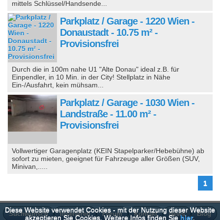
mittels Schlüssel/Handsende...
Parkplatz / Garage - 1220 Wien -
Donaustadt - 10.75 m² -
Provisionsfrei
Durch die in 100m nahe U1 "Alte Donau" ideal z.B. für
Einpendler, in 10 Min. in der City! Stellplatz in Nähe
Ein-/Ausfahrt, kein mühsam...
Parkplatz / Garage - 1030 Wien -
Landstraße - 11.00 m² -
Provisionsfrei
Vollwertiger Garagenplatz (KEIN Stapelparker/Hebebühne) ab
sofort zu mieten, geeignet für Fahrzeuge aller Größen (SUV,
Minivan,.....
1
Diese Website verwendet Cookies - mit der Nutzung dieser Website
Suchwunsch
Inserieren
Forum
Kontakt
News
Blog
akzeptieren Sie Cookies. Weitere Infos finden Sie
hier
.