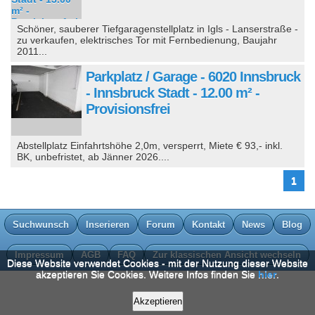
Schöner, sauberer Tiefgaragenstellplatz in Igls - Lanserstraße -
zu verkaufen, elektrisches Tor mit Fernbedienung, Baujahr
2011...
Parkplatz / Garage - 6020 Innsbruck
- Innsbruck Stadt - 12.00 m² -
Provisionsfrei
Abstellplatz Einfahrtshöhe 2,0m, versperrt, Miete € 93,- inkl.
BK, unbefristet, ab Jänner 2026....
1
Suchwunsch
Inserieren
Forum
Kontakt
News
Blog
Impressum
AGB
FAQ
Zur klassischen Ansicht wechseln
Diese Website verwendet Cookies - mit der Nutzung dieser Website
akzeptieren Sie Cookies. Weitere Infos finden Sie
hier
.