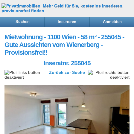
Suchen
Inserieren
Anmelden
Mietwohnung - 1100 Wien - 58 m² - 255045 -
Gute Aussichten vom Wienerberg -
Provisionsfrei!!
Inseratnr. 255045
Zurück zur Suche