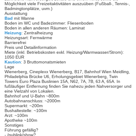
Möglichkeit viele Freizeitaktivitäten auszuüben (Fußball-, Tennis-,
Badmingtonplätze, uvm.)
Ausstattung
Bad
mit Wanne
Boden im WC und Badezimmer: Fliesenboden
Boden in allen anderen Räumen: Laminat
Heizung
: Zentralheizung
Heizungsart: Fernwärme
Barrierefrei
Preis und Detailinformation
Miete (inkl. Betriebskosten exkl. Heizung/Warmwasser/Strom):
1050 EUR
Kaution
: 3 Bruttomonatsmieten
Lage
Wienerberg, Cineplexx Wienerberg, B17, Bahnhof Wien Meidling,
Philadelphia Brücke U6, Erholungsgebiet Wienerberg, Twin
Towers Euro Plaza Buslinien 15A, N62, 7A, 7B, 63 A, 65A. In
fußläufiger Entfernung finden Sie nahezu jeden Nahversorger und
eine Vielzahl von Lokalen.
Bahnhof und U-Bahn ~800m
Autobahnanschluss: ~2000m
Supermarkt: ~200m
Bushaltestelle: ~100m
Arzt: ~100m
Apotheke ~100m
Sonstiges
Führung gefällig?
- /publink/show?