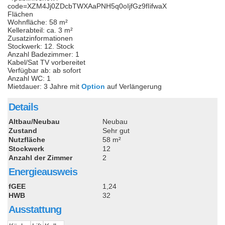
code=XZM4Jj0ZDcbTWXAaPNH5q0oIjfGz9fIifwaX
Flächen
Wohnfläche: 58 m²
Kellerabteil: ca. 3 m²
Zusatzinformationen
Stockwerk: 12. Stock
Anzahl Badezimmer: 1
Kabel/Sat TV vorbereitet
Verfügbar ab: ab sofort
Anzahl WC: 1
Mietdauer: 3 Jahre mit
Option
auf Verlängerung
Details
Altbau/Neubau
Neubau
Zustand
Sehr gut
Nutzfläche
58 m²
Stockwerk
12
Anzahl der Zimmer
2
Energieausweis
fGEE
1,24
HWB
32
Ausstattung