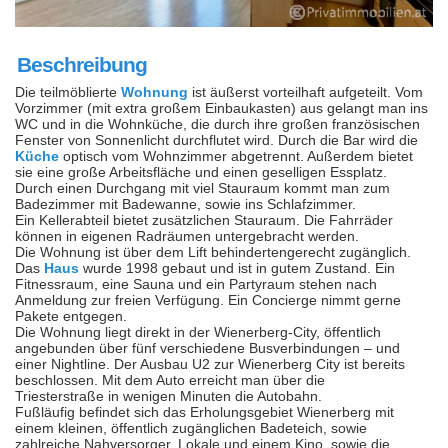
Beschreibung
Die teilmöblierte
Wohnung
ist äußerst vorteilhaft aufgeteilt. Vom
Vorzimmer (mit extra großem Einbaukasten) aus gelangt man ins
WC und in die Wohnküche, die durch ihre großen französischen
Fenster von Sonnenlicht durchflutet wird. Durch die Bar wird die
Küche
optisch vom Wohnzimmer abgetrennt. Außerdem bietet
sie eine große Arbeitsfläche und einen geselligen Essplatz.
Durch einen Durchgang mit viel Stauraum kommt man zum
Badezimmer mit Badewanne, sowie ins Schlafzimmer.
Ein Kellerabteil bietet zusätzlichen Stauraum. Die Fahrräder
können in eigenen Radräumen untergebracht werden.
Die Wohnung ist über dem Lift behindertengerecht zugänglich.
Das
Haus
wurde 1998 gebaut und ist in gutem Zustand. Ein
Fitnessraum, eine Sauna und ein Partyraum stehen nach
Anmeldung zur freien Verfügung. Ein Concierge nimmt gerne
Pakete entgegen.
Die Wohnung liegt direkt in der Wienerberg-City, öffentlich
angebunden über fünf verschiedene Busverbindungen – und
einer Nightline. Der Ausbau U2 zur Wienerberg City ist bereits
beschlossen. Mit dem Auto erreicht man über die
Triesterstraße in wenigen Minuten die Autobahn.
Fußläufig befindet sich das Erholungsgebiet Wienerberg mit
einem kleinen, öffentlich zugänglichen Badeteich, sowie
zahlreiche Nahversorger, Lokale und einem Kino, sowie die