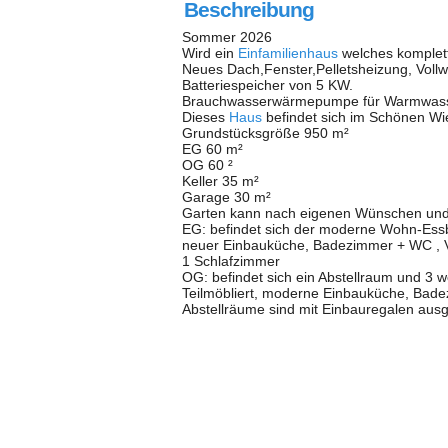
Beschreibung
Sommer 2026
Wird ein
Einfamilienhaus
welches komplett
Neues Dach,Fenster,Pelletsheizung, Vollw
Batteriespeicher von 5 KW.
Brauchwasserwärmepumpe für Warmwas
Dieses
Haus
befindet sich im Schönen Wi
Grundstücksgröße 950 m²
EG 60 m²
OG 60 ²
Keller 35 m²
Garage 30 m²
Garten kann nach eigenen Wünschen und 
EG: befindet sich der moderne Wohn-Essb
neuer Einbauküche, Badezimmer + WC , 
1 Schlafzimmer
OG: befindet sich ein Abstellraum und 3 
Teilmöbliert, moderne Einbauküche, Bad
Abstellräume sind mit Einbauregalen ausg