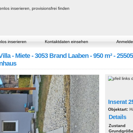
los inserieren
Kontaktdaten einsehen
Anmelde
Villa - Miete - 3053 Brand Laaben - 950 m² - 25
enhaus
Inserat 
Objektart:
H
Details
Zustand
Grundgröß