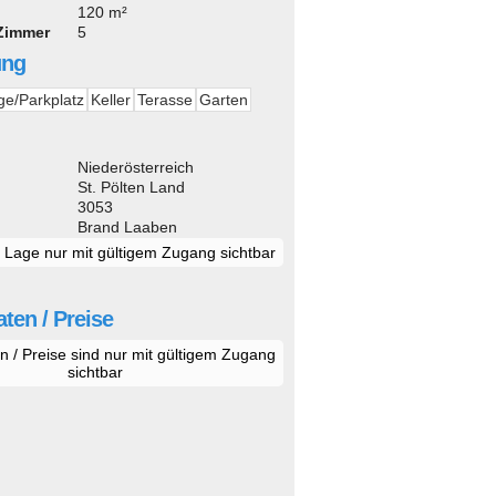
120 m²
 Zimmer
5
ung
e/Parkplatz
Keller
Terasse
Garten
d
Niederösterreich
St. Pölten Land
3053
Brand Laaben
e Lage nur mit gültigem Zugang sichtbar
ten / Preise
n / Preise sind nur mit gültigem Zugang
sichtbar