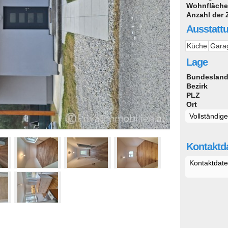
Wohnfläche
Anzahl der
Ausstatt
Küche
Garag
Lage
Bundeslan
Bezirk
PLZ
Ort
Vollständig
Kontaktda
Kontaktdate