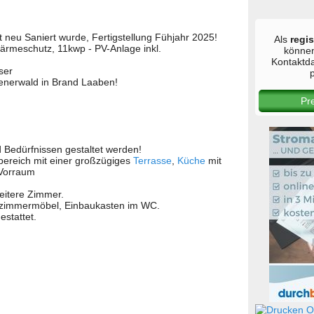
 neu Saniert wurde, Fertigstellung Fühjahr 2025!
Als
regis
ärmeschutz, 11kwp - PV-Anlage inkl.
könne
Kontaktd
ser
p
enerwald in Brand Laaben!
Pr
Bedürfnissen gestaltet werden!
ereich mit einer großzügiges
Terrasse
,
Küche
mit
Vorraum
weitere Zimmer.
ezimmermöbel, Einbaukasten im WC.
estattet.
Ob