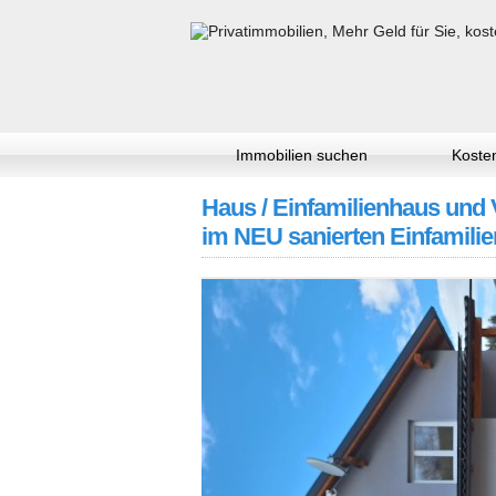
Immobilien suchen
Kosten
Haus / Einfamilienhaus und 
im NEU sanierten Einfamili