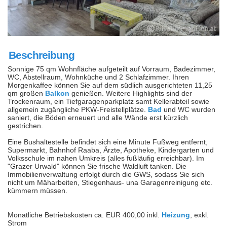
Beschreibung
Sonnige 75 qm Wohnfläche aufgeteilt auf Vorraum, Badezimmer,
WC, Abstellraum, Wohnküche und 2 Schlafzimmer. Ihren
Morgenkaffee können Sie auf dem südlich ausgerichteten 11,25
qm großen
Balkon
genießen. Weitere Highlights sind der
Trockenraum, ein Tiefgaragenparkplatz samt Kellerabteil sowie
allgemein zugängliche PKW-Freistellplätze.
Bad
und WC wurden
saniert, die Böden erneuert und alle Wände erst kürzlich
gestrichen.
Eine Bushaltestelle befindet sich eine Minute Fußweg entfernt,
Supermarkt, Bahnhof Raaba, Ärzte, Apotheke, Kindergarten und
Volksschule im nahen Umkreis (alles fußläufig erreichbar). Im
"Grazer Urwald" können Sie frische Waldluft tanken. Die
Immobilienverwaltung erfolgt durch die GWS, sodass Sie sich
nicht um Mäharbeiten, Stiegenhaus- una Garagenreinigung etc.
kümmern müssen.
Monatliche Betriebskosten ca. EUR 400,00 inkl.
Heizung
, exkl.
Strom