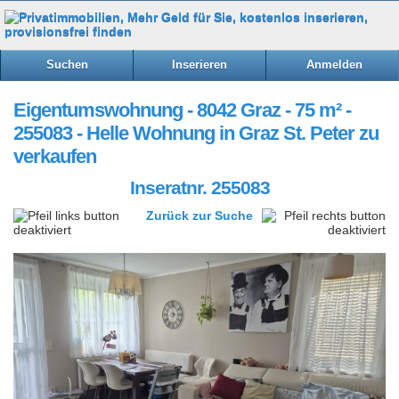
Suchen
Inserieren
Anmelden
Eigentumswohnung - 8042 Graz - 75 m² -
255083 - Helle Wohnung in Graz St. Peter zu
verkaufen
Inseratnr. 255083
Zurück zur Suche