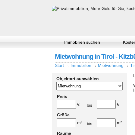
Immobilien suchen
Kosten
Mietwohnung in Tirol - Kitzbü
Start
→
Immobilien
→
Mietwohnung
→
Ti
Objektart auswählen
Preis
€
€
bis
Größe
m²
m²
bis
Räume