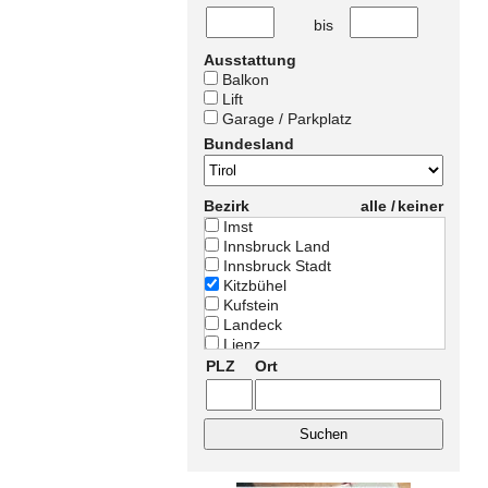
bis
Ausstattung
Balkon
Lift
Garage / Parkplatz
Bundesland
Bezirk
alle /
keiner
Imst
Innsbruck Land
Innsbruck Stadt
Kitzbühel
Kufstein
Landeck
Lienz
Reutte
PLZ
Ort
Schwaz