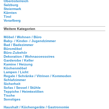
Oberösterreich
Salzburg
Steiermark
Kärnten
Tirol
Vorarlberg
Weitere Kategorien
Möbel / Wohnen / Büro
Baby- / Kinder- / Jugendzimmer
Bad / Badezimmer
Büromöbel
Büro-Zubehör
Dekoration / Wohnaccessoires
Garderobe / Keller
Kamine / Heizung
Küchenmöbel
Lampen / Licht
Regale / Schränke / Vitrinen / Kommoden
Schlafzimmer
Sicherheit
Sofas / Sessel / Stühle
Teppiche / Heimtextilien
Tische
Sonstiges
Haushalt / Küchengeräte / Gastronomie