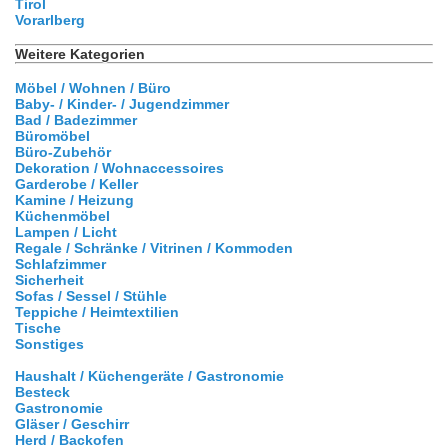
Tirol
Vorarlberg
Weitere Kategorien
Möbel / Wohnen / Büro
Baby- / Kinder- / Jugendzimmer
Bad / Badezimmer
Büromöbel
Büro-Zubehör
Dekoration / Wohnaccessoires
Garderobe / Keller
Kamine / Heizung
Küchenmöbel
Lampen / Licht
Regale / Schränke / Vitrinen / Kommoden
Schlafzimmer
Sicherheit
Sofas / Sessel / Stühle
Teppiche / Heimtextilien
Tische
Sonstiges
Haushalt / Küchengeräte / Gastronomie
Besteck
Gastronomie
Gläser / Geschirr
Herd / Backofen