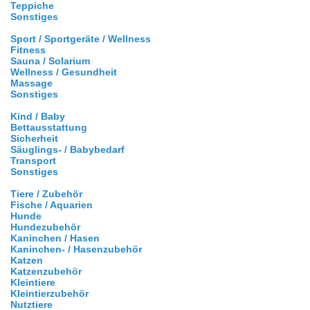
Teppiche
Sonstiges
Sport / Sportgeräte / Wellness
Fitness
Sauna / Solarium
Wellness / Gesundheit
Massage
Sonstiges
Kind / Baby
Bettausstattung
Sicherheit
Säuglings- / Babybedarf
Transport
Sonstiges
Tiere / Zubehör
Fische / Aquarien
Hunde
Hundezubehör
Kaninchen / Hasen
Kaninchen- / Hasenzubehör
Katzen
Katzenzubehör
Kleintiere
Kleintierzubehör
Nutztiere