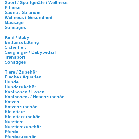
Sport / Sportgeräte / Wellness
Fitness
Sauna / Solarium
Wellness / Gesundheit
Massage
Sonstiges
Kind / Baby
Bettausstattung
Sicherheit
Säuglings- / Babybedarf
Transport
Sonstiges
Tiere / Zubehör
Fische / Aquarien
Hunde
Hundezubehör
Kaninchen / Hasen
Kaninchen- / Hasenzubehör
Katzen
Katzenzubehör
Kleintiere
Kleintierzubehör
Nutztiere
Nutztierezubehör
Pferde
Pferdezubehör