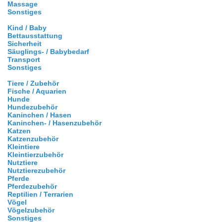
Massage
Sonstiges
Kind / Baby
Bettausstattung
Sicherheit
Säuglings- / Babybedarf
Transport
Sonstiges
Tiere / Zubehör
Fische / Aquarien
Hunde
Hundezubehör
Kaninchen / Hasen
Kaninchen- / Hasenzubehör
Katzen
Katzenzubehör
Kleintiere
Kleintierzubehör
Nutztiere
Nutztierezubehör
Pferde
Pferdezubehör
Reptilien / Terrarien
Vögel
Vögelzubehör
Sonstiges