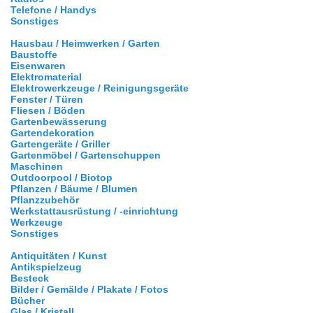
Telefone / Handys
Sonstiges
Hausbau / Heimwerken / Garten
Baustoffe
Eisenwaren
Elektromaterial
Elektrowerkzeuge / Reinigungsgeräte
Fenster / Türen
Fliesen / Böden
Gartenbewässerung
Gartendekoration
Gartengeräte / Griller
Gartenmöbel / Gartenschuppen
Maschinen
Outdoorpool / Biotop
Pflanzen / Bäume / Blumen
Pflanzzubehör
Werkstattausrüstung / -einrichtung
Werkzeuge
Sonstiges
Antiquitäten / Kunst
Antikspielzeug
Besteck
Bilder / Gemälde / Plakate / Fotos
Bücher
Glas / Kristall