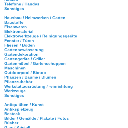
Telefone / Handys
Sonstiges
Hausbau / Heimwerken / Garten
Baustoffe
Eisenwaren
Elektromaterial
Elektrowerkzeuge / Reinigungsgeräte
Fenster / Türen
Fliesen / Böden
Gartenbewässerung
Gartendekoration
Gartengeräte / Griller
Gartenmöbel / Gartenschuppen
Maschinen
Outdoorpool / Biotop
Pflanzen / Bäume / Blumen
Pflanzzubehör
Werkstattausrüstung / -einrichtung
Werkzeuge
Sonstiges
Antiquitäten / Kunst
Antikspielzeug
Besteck
Bilder / Gemälde / Plakate / Fotos
Bücher
Glas / Kristall