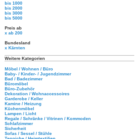
bis 1000
bis 2000
bis 3000
bis 5000
Preis ab
x ab 200
Bundesland
x Kärnten
Weitere Kategorien
Möbel / Wohnen / Büro
Baby- / Kinder- / Jugendzimmer
Bad / Badezimmer
Büromöbel
Büro-Zubehör
Dekoration / Wohnaccessoires
Garderobe / Keller
Kamine / Heizung
Küchenmöbel
Lampen / Licht
Regale / Schränke / Vitrinen / Kommoden
Schlafzimmer
Sicherheit
Sofas / Sessel / Stühle
Teppiche / Heimtextilien