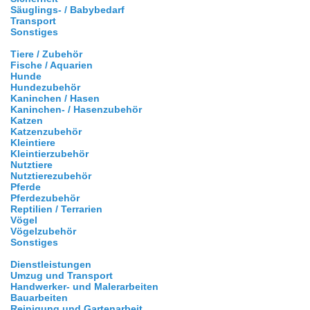
Säuglings- / Babybedarf
Transport
Sonstiges
Tiere / Zubehör
Fische / Aquarien
Hunde
Hundezubehör
Kaninchen / Hasen
Kaninchen- / Hasenzubehör
Katzen
Katzenzubehör
Kleintiere
Kleintierzubehör
Nutztiere
Nutztierezubehör
Pferde
Pferdezubehör
Reptilien / Terrarien
Vögel
Vögelzubehör
Sonstiges
Dienstleistungen
Umzug und Transport
Handwerker- und Malerarbeiten
Bauarbeiten
Reinigung und Gartenarbeit