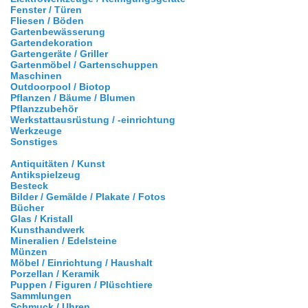
Fenster / Türen
Fliesen / Böden
Gartenbewässerung
Gartendekoration
Gartengeräte / Griller
Gartenmöbel / Gartenschuppen
Maschinen
Outdoorpool / Biotop
Pflanzen / Bäume / Blumen
Pflanzzubehör
Werkstattausrüstung / -einrichtung
Werkzeuge
Sonstiges
Antiquitäten / Kunst
Antikspielzeug
Besteck
Bilder / Gemälde / Plakate / Fotos
Bücher
Glas / Kristall
Kunsthandwerk
Mineralien / Edelsteine
Münzen
Möbel / Einrichtung / Haushalt
Porzellan / Keramik
Puppen / Figuren / Plüschtiere
Sammlungen
Schmuck / Uhren