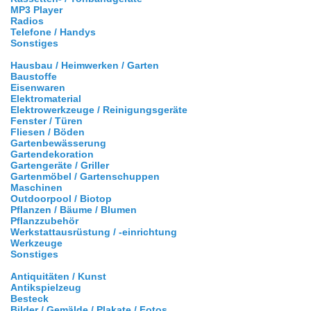
MP3 Player
Radios
Telefone / Handys
Sonstiges
Hausbau / Heimwerken / Garten
Baustoffe
Eisenwaren
Elektromaterial
Elektrowerkzeuge / Reinigungsgeräte
Fenster / Türen
Fliesen / Böden
Gartenbewässerung
Gartendekoration
Gartengeräte / Griller
Gartenmöbel / Gartenschuppen
Maschinen
Outdoorpool / Biotop
Pflanzen / Bäume / Blumen
Pflanzzubehör
Werkstattausrüstung / -einrichtung
Werkzeuge
Sonstiges
Antiquitäten / Kunst
Antikspielzeug
Besteck
Bilder / Gemälde / Plakate / Fotos