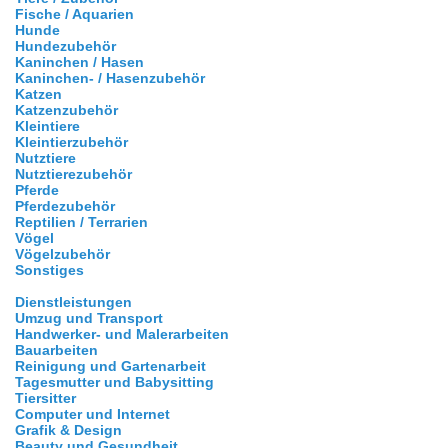
Fische / Aquarien
Hunde
Hundezubehör
Kaninchen / Hasen
Kaninchen- / Hasenzubehör
Katzen
Katzenzubehör
Kleintiere
Kleintierzubehör
Nutztiere
Nutztierezubehör
Pferde
Pferdezubehör
Reptilien / Terrarien
Vögel
Vögelzubehör
Sonstiges
Dienstleistungen
Umzug und Transport
Handwerker- und Malerarbeiten
Bauarbeiten
Reinigung und Gartenarbeit
Tagesmutter und Babysitting
Tiersitter
Computer und Internet
Grafik & Design
Beauty und Gesundheit