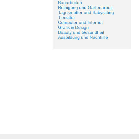
Bauarbeiten
Reinigung und Gartenarbeit
Tagesmutter und Babysitting
Tiersitter
Computer und Internet
Grafik & Design
Beauty und Gesundheit
Ausbildung und Nachhilfe