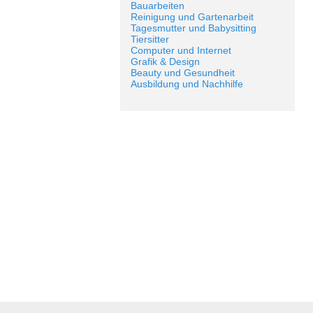
Bauarbeiten
Reinigung und Gartenarbeit
Tagesmutter und Babysitting
Tiersitter
Computer und Internet
Grafik & Design
Beauty und Gesundheit
Ausbildung und Nachhilfe