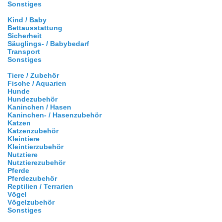
Sonstiges
Kind / Baby
Bettausstattung
Sicherheit
Säuglings- / Babybedarf
Transport
Sonstiges
Tiere / Zubehör
Fische / Aquarien
Hunde
Hundezubehör
Kaninchen / Hasen
Kaninchen- / Hasenzubehör
Katzen
Katzenzubehör
Kleintiere
Kleintierzubehör
Nutztiere
Nutztierezubehör
Pferde
Pferdezubehör
Reptilien / Terrarien
Vögel
Vögelzubehör
Sonstiges