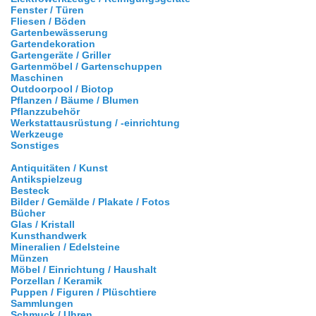
Fenster / Türen
Fliesen / Böden
Gartenbewässerung
Gartendekoration
Gartengeräte / Griller
Gartenmöbel / Gartenschuppen
Maschinen
Outdoorpool / Biotop
Pflanzen / Bäume / Blumen
Pflanzzubehör
Werkstattausrüstung / -einrichtung
Werkzeuge
Sonstiges
Antiquitäten / Kunst
Antikspielzeug
Besteck
Bilder / Gemälde / Plakate / Fotos
Bücher
Glas / Kristall
Kunsthandwerk
Mineralien / Edelsteine
Münzen
Möbel / Einrichtung / Haushalt
Porzellan / Keramik
Puppen / Figuren / Plüschtiere
Sammlungen
Schmuck / Uhren