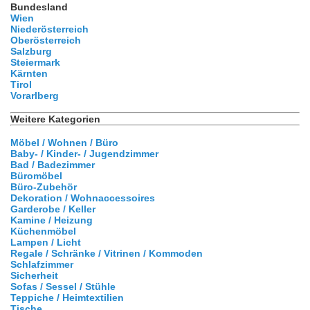
Bundesland
Wien
Niederösterreich
Oberösterreich
Salzburg
Steiermark
Kärnten
Tirol
Vorarlberg
Weitere Kategorien
Möbel / Wohnen / Büro
Baby- / Kinder- / Jugendzimmer
Bad / Badezimmer
Büromöbel
Büro-Zubehör
Dekoration / Wohnaccessoires
Garderobe / Keller
Kamine / Heizung
Küchenmöbel
Lampen / Licht
Regale / Schränke / Vitrinen / Kommoden
Schlafzimmer
Sicherheit
Sofas / Sessel / Stühle
Teppiche / Heimtextilien
Tische