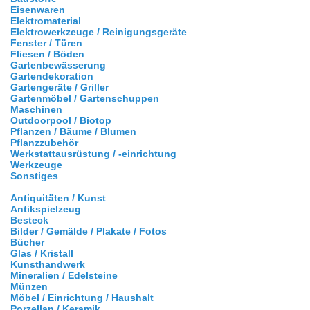
Eisenwaren
Elektromaterial
Elektrowerkzeuge / Reinigungsgeräte
Fenster / Türen
Fliesen / Böden
Gartenbewässerung
Gartendekoration
Gartengeräte / Griller
Gartenmöbel / Gartenschuppen
Maschinen
Outdoorpool / Biotop
Pflanzen / Bäume / Blumen
Pflanzzubehör
Werkstattausrüstung / -einrichtung
Werkzeuge
Sonstiges
Antiquitäten / Kunst
Antikspielzeug
Besteck
Bilder / Gemälde / Plakate / Fotos
Bücher
Glas / Kristall
Kunsthandwerk
Mineralien / Edelsteine
Münzen
Möbel / Einrichtung / Haushalt
Porzellan / Keramik