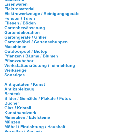
Eisenwaren
Elektromaterial
Elektrowerkzeuge / Reinigungsgeräte
Fenster / Türen
Fliesen / Böden
Gartenbewässerung
Gartendekoration
Gartengeräte / Griller
Gartenmöbel / Gartenschuppen
Maschinen
Outdoorpool / Biotop
Pflanzen / Bäume / Blumen
Pflanzzubehör
Werkstattausrüstung / -einrichtung
Werkzeuge
Sonstiges
Antiquitäten / Kunst
Antikspielzeug
Besteck
Bilder / Gemälde / Plakate / Fotos
Bücher
Glas / Kristall
Kunsthandwerk
Mineralien / Edelsteine
Münzen
Möbel / Einrichtung / Haushalt
Porzellan / Keramik