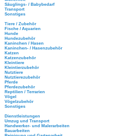
Säuglings- / Babybedarf
Transport
Sonstiges
Tiere / Zubehör
Fische / Aquarien
Hunde
Hundezubehör
Kaninchen / Hasen
Kaninchen- / Hasenzubehör
Katzen
Katzenzubehör
Kleintiere
Kleintierzubehör
Nutztiere
Nutztierezubehör
Pferde
Pferdezubehör
Reptilien / Terrarien
Vögel
Vögelzubehör
Sonstiges
Dienstleistungen
Umzug und Transport
Handwerker- und Malerarbeiten
Bauarbeiten
Reinigung und Gartenarbeit