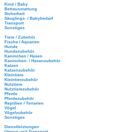
Kind / Baby
Bettausstattung
Sicherheit
Säuglings- / Babybedarf
Transport
Sonstiges
Tiere / Zubehör
Fische / Aquarien
Hunde
Hundezubehör
Kaninchen / Hasen
Kaninchen- / Hasenzubehör
Katzen
Katzenzubehör
Kleintiere
Kleintierzubehör
Nutztiere
Nutztierezubehör
Pferde
Pferdezubehör
Reptilien / Terrarien
Vögel
Vögelzubehör
Sonstiges
Dienstleistungen
Umzug und Transport