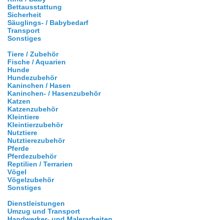
Bettausstattung
Sicherheit
Säuglings- / Babybedarf
Transport
Sonstiges
Tiere / Zubehör
Fische / Aquarien
Hunde
Hundezubehör
Kaninchen / Hasen
Kaninchen- / Hasenzubehör
Katzen
Katzenzubehör
Kleintiere
Kleintierzubehör
Nutztiere
Nutztierezubehör
Pferde
Pferdezubehör
Reptilien / Terrarien
Vögel
Vögelzubehör
Sonstiges
Dienstleistungen
Umzug und Transport
Handwerker- und Malerarbeiten