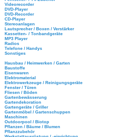
Videorecorder
DVD-Player
DVD-Recorder
CD-Player
Stereoanlagen
Lautsprecher / Boxen / Verstärker
Kassetten- / Tonbandgeräte
MP3 Player
Radios
Telefone / Handys
Sonstiges
Hausbau / Heimwerken / Garten
Baustoffe
Eisenwaren
Elektromaterial
Elektrowerkzeuge / Reinigungsgeräte
Fenster / Türen
Fliesen / Böden
Gartenbewässerung
Gartendekoration
Gartengeräte / Griller
Gartenmöbel / Gartenschuppen
Maschinen
Outdoorpool / Biotop
Pflanzen / Bäume / Blumen
Pflanzzubehör
Werkstattausrüstung / -einrichtung