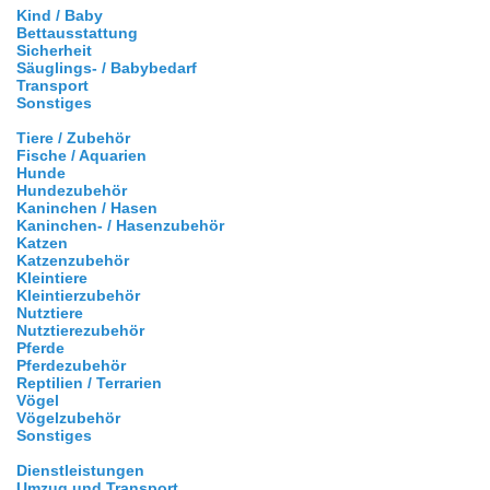
Kind / Baby
Bettausstattung
Sicherheit
Säuglings- / Babybedarf
Transport
Sonstiges
Tiere / Zubehör
Fische / Aquarien
Hunde
Hundezubehör
Kaninchen / Hasen
Kaninchen- / Hasenzubehör
Katzen
Katzenzubehör
Kleintiere
Kleintierzubehör
Nutztiere
Nutztierezubehör
Pferde
Pferdezubehör
Reptilien / Terrarien
Vögel
Vögelzubehör
Sonstiges
Dienstleistungen
Umzug und Transport